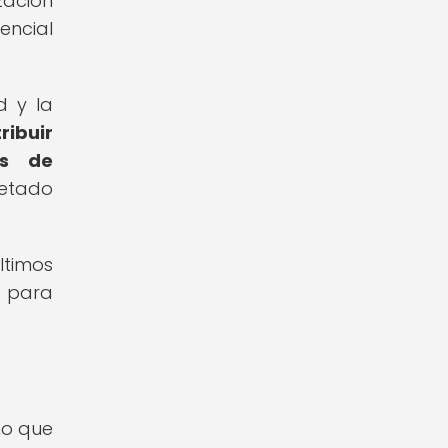
ación
encial
d y la
ibuir
os de
etado
ltimos
s para
no que