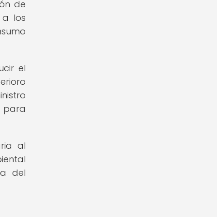
ión de
 a los
nsumo
cir el
erioro
nistro
e para
ria al
iental
ia del