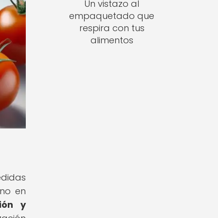
Un vistazo al
empaquetado que
respira con tus
alimentos
didas
ano en
ión y