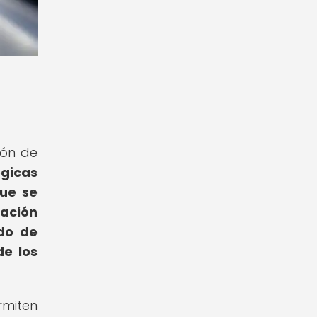
ión de
ógicas
ue se
zación
ido de
de los
rmiten