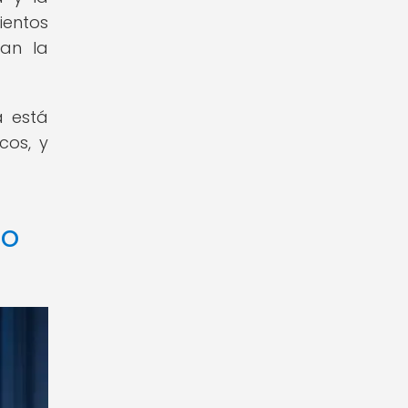
ientos
gan la
a está
cos, y
do