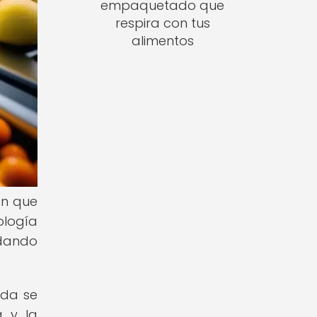
empaquetado que
respira con tus
alimentos
en que
ología
ndando
nda se
a y la