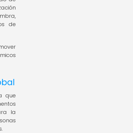
zación
embra,
tos de
omover
ímicos
obal
ya que
mentos
ra la
rsonas
.