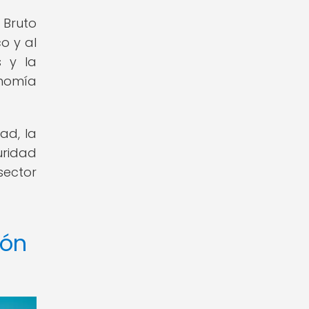
 Bruto
o y al
s y la
onomía
ad, la
uridad
sector
ión