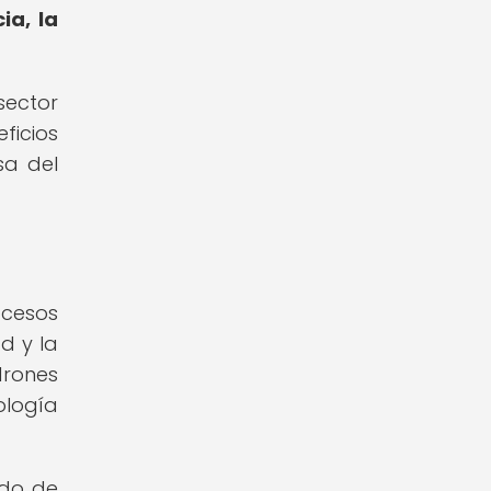
ia, la
sector
ficios
sa del
cesos
d y la
drones
ología
ndo de