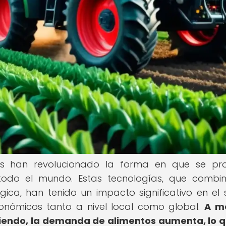
ías han revolucionado la forma en que se pr
todo el mundo. Estas tecnologías, que combi
gica, han tenido un impacto significativo en el 
conómicos tanto a nivel local como global.
A m
ciendo, la demanda de alimentos aumenta, lo 