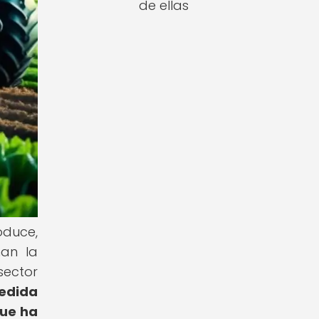
de ellas
oduce,
nan la
sector
edida
que ha