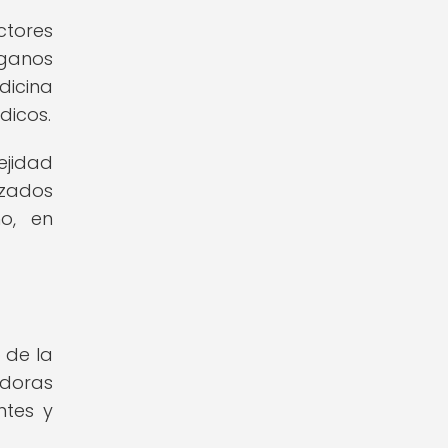
ctores
rganos
dicina
dicos.
ejidad
izados
o, en
 de la
adoras
ntes y