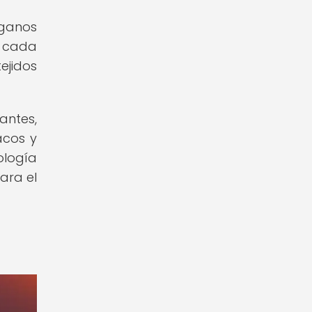
rganos
e cada
ejidos
antes,
acos y
ología
ara el