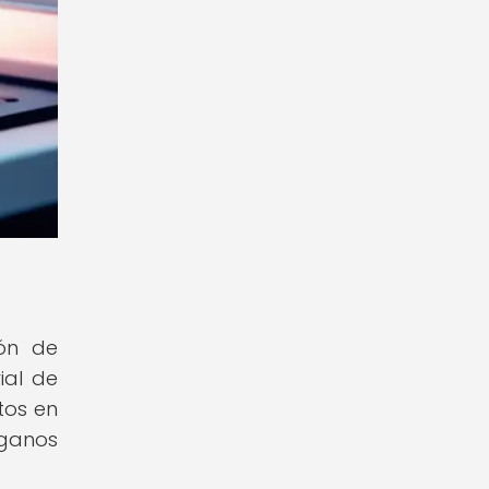
ión de
ial de
tos en
rganos