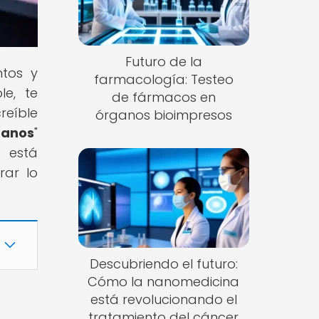
Futuro de la
ntos y
farmacología: Testeo
le, te
de fármacos en
reíble
órganos bioimpresos
ganos
"
 está
rar lo
Descubriendo el futuro:
Cómo la nanomedicina
está revolucionando el
tratamiento del cáncer