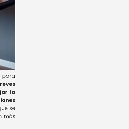
l para
breves
jar la
siones
que se
an más