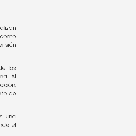
alizan
n como
ensión
de los
al. Al
ación,
nto de
es una
nde el