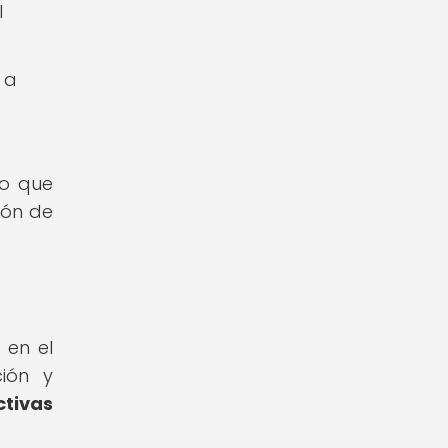
l
 a
no que
ión de
 en el
ción y
tivas