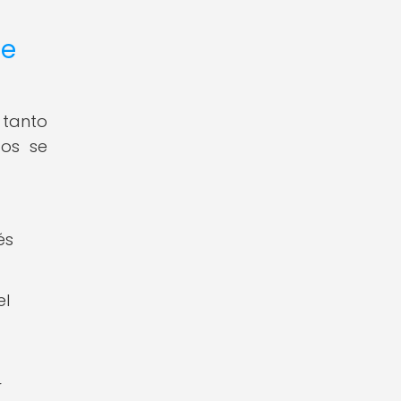
te
 tanto
dos se
és
el
r