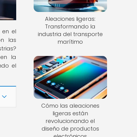
Aleaciones ligeras:
Transformando la
 en el
industria del transporte
n las
marítimo
trias?
 en la
ndo el
Cómo las aleaciones
ligeras están
revolucionando el
diseño de productos
electrónicos