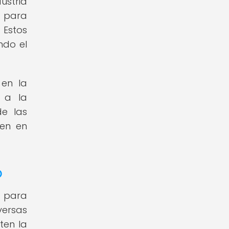
ustria
d para
 Estos
ndo el
 en la
o a la
de las
ten en
o
d para
versas
ten la