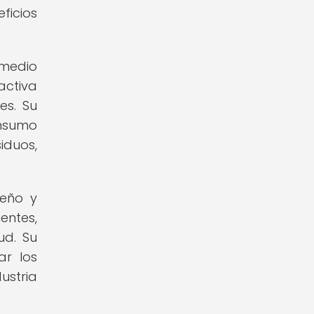
ficios
 medio
activa
es. Su
onsumo
iduos,
seño y
ntes,
ud. Su
ar los
ustria