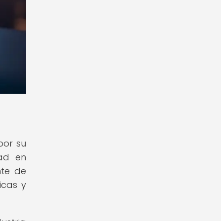
por su
dad en
nte de
icas y