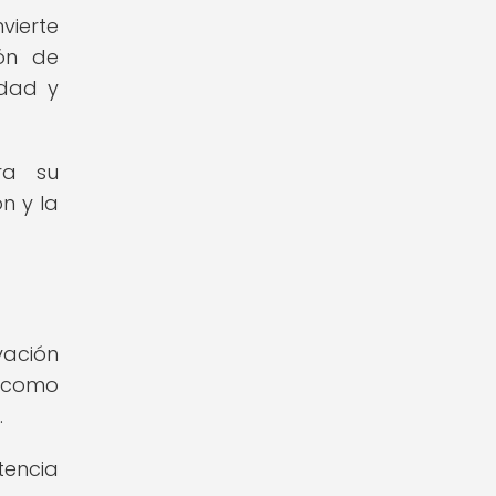
vierte
ión de
idad y
ra su
n y la
vación
n como
.
tencia