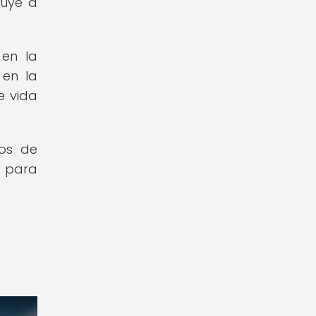
buye a
 en la
 en la
e vida
bos de
 para