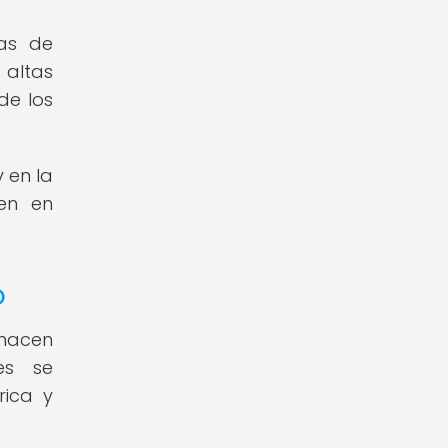
as de
 altas
de los
 en la
cen en
o
 hacen
es se
rica y