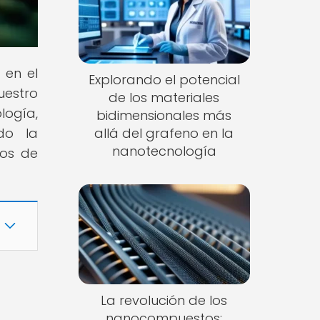
 en el
Explorando el potencial
uestro
de los materiales
logía,
bidimensionales más
do la
allá del grafeno en la
nanotecnología
bos de
La revolución de los
nanocompuestos: