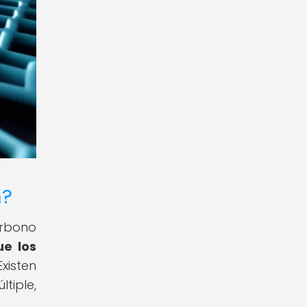
n?
arbono
ue los
xisten
tiple,