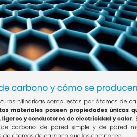
 de carbono y cómo se produce
cturas cilíndricas compuestas por átomos de c
tos materiales poseen propiedades únicas q
igeros y conductores de electricidad y calor.
E
 de carbono: de pared simple y de pared múl
s de átomos de carbono que los componen.