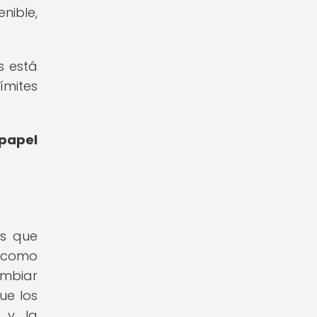
nible,
s está
ímites
 papel
os que
 como
ambiar
ue los
 y la