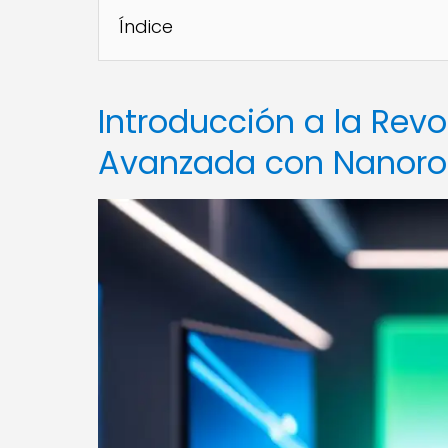
Índice
Introducción a la Revo
Avanzada con Nanorob