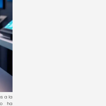
s a la
co ha