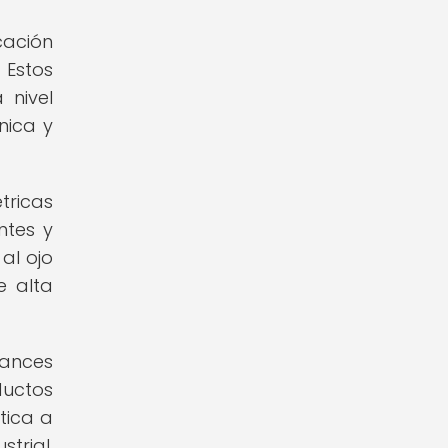
cación
 Estos
 nivel
nica y
tricas
ntes y
al ojo
e alta
ances
uctos
tica a
trial,