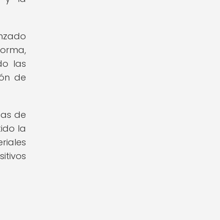
nzado
forma,
do las
ión de
cas de
ido la
riales
tivos