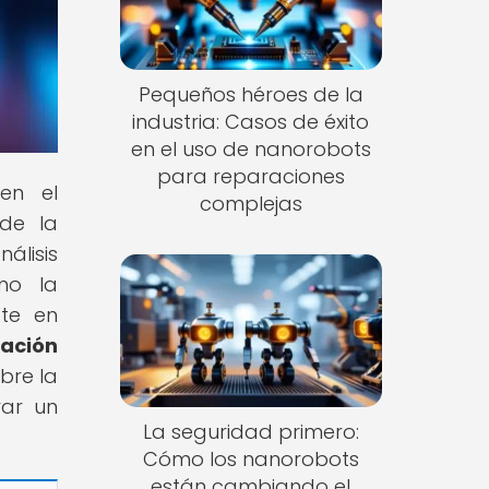
Pequeños héroes de la
industria: Casos de éxito
en el uso de nanorobots
para reparaciones
 en el
complejas
sde la
álisis
mo la
ate en
ación
bre la
rar un
La seguridad primero:
Cómo los nanorobots
están cambiando el