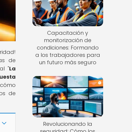
Capacitación y
monitorización de
condiciones: Formando
ridad!
a los trabajadores para
as de
un futuro más seguro
al "
La
uesta
s cómo
íos de
Revolucionando la
seguridad: Cómo los