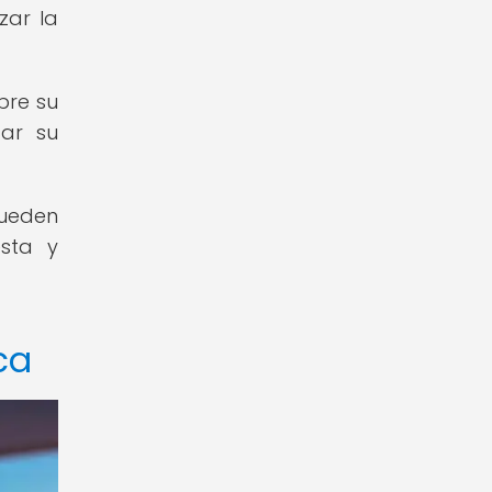
zar la
bre su
car su
pueden
esta y
ca