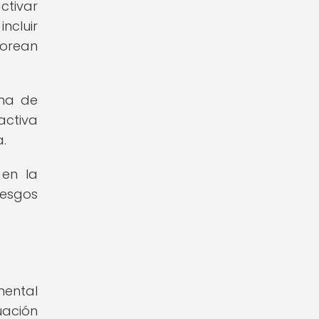
tivar
ncluir
torean
ema de
ctiva
.
 en la
iesgos
mental
uación