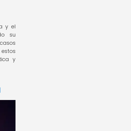
a y el
do su
 casos
 estos
ica y
a