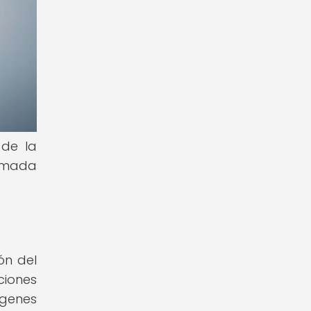
 de la
ormada
ón del
ciones
 genes