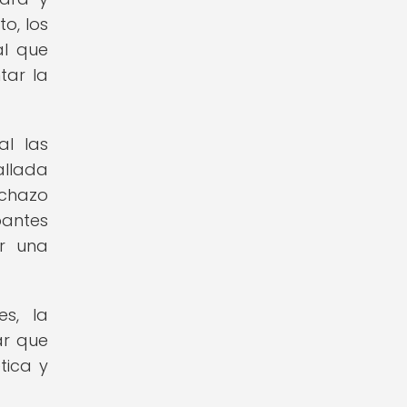
o, los
al que
tar la
al las
allada
echazo
pantes
ar una
es, la
ar que
tica y