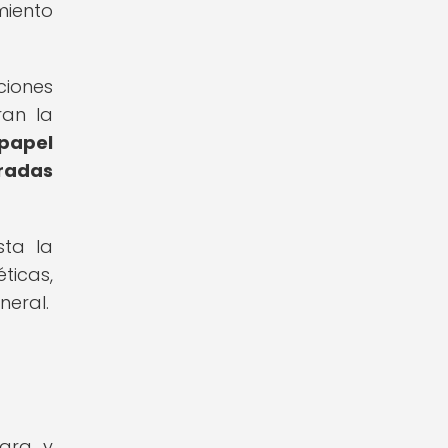
miento
ciones
ran la
 papel
radas
sta la
ticas,
neral.
lara y