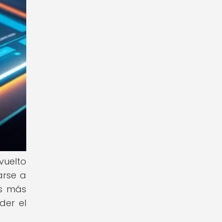
vuelto
arse a
es más
der el