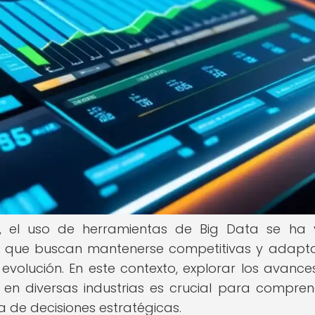
.0, el uso de herramientas de Big Data se ha 
s que buscan mantenerse competitivas y adapt
evolución. En este contexto, explorar los avanc
 en diversas industrias es crucial para compren
 de decisiones estratégicas.