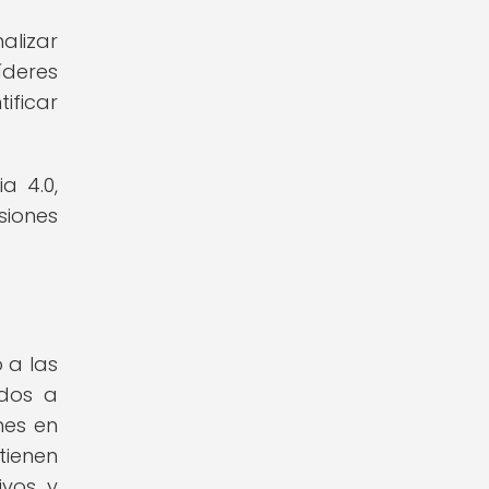
alizar
íderes
ificar
a 4.0,
iones
 a las
dos a
nes en
ienen
ivos y