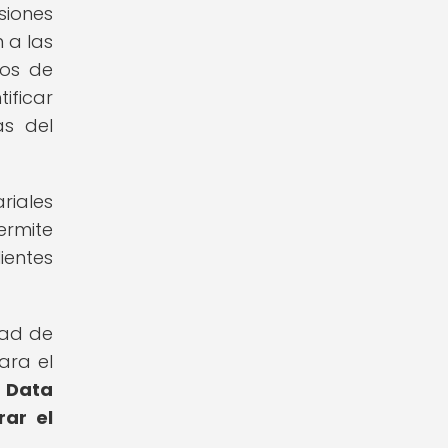
siones
 a las
tos de
ificar
as del
riales
ermite
ientes
dad de
ara el
g Data
rar el