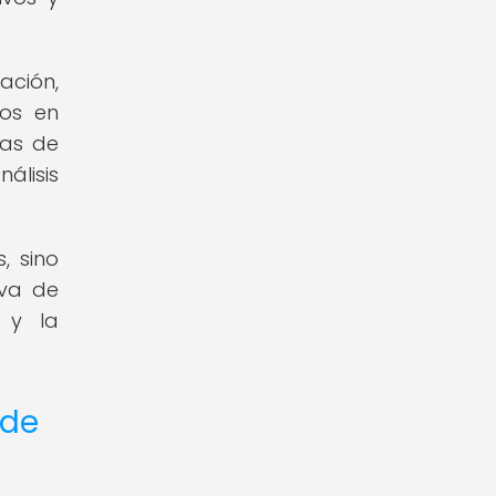
cación,
los en
tas de
álisis
, sino
iva de
 y la
 de