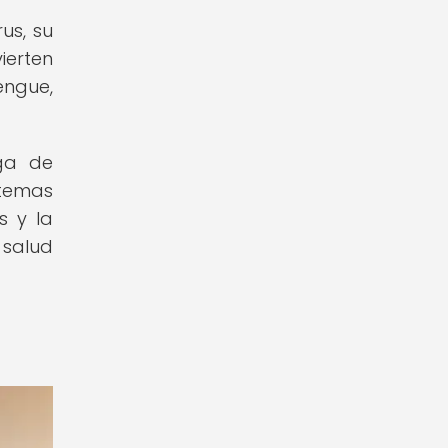
us, su
ierten
engue,
rga de
stemas
s y la
 salud