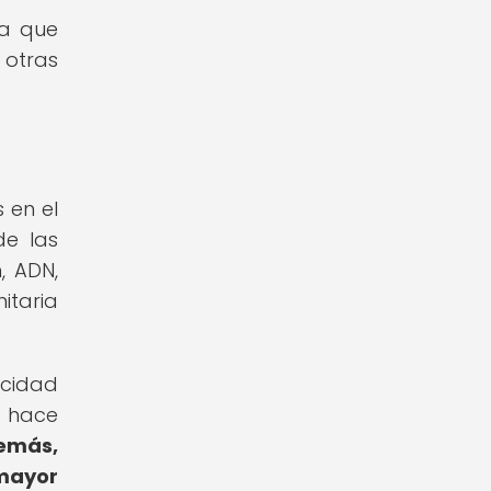
ia que
 otras
 en el
de las
, ADN,
itaria
acidad
s hace
emás,
mayor