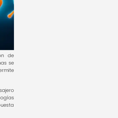
ón de
nas se
ermite
sajero
logías
puesta