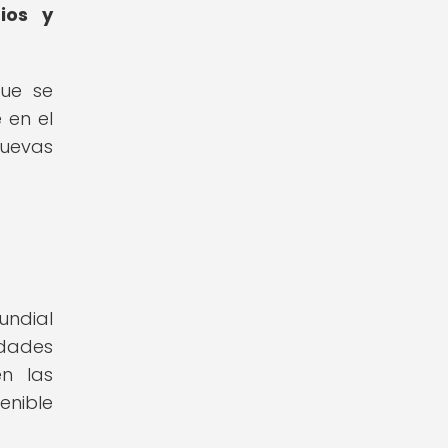
ios y
que se
 en el
nuevas
undial
edades
n las
enible