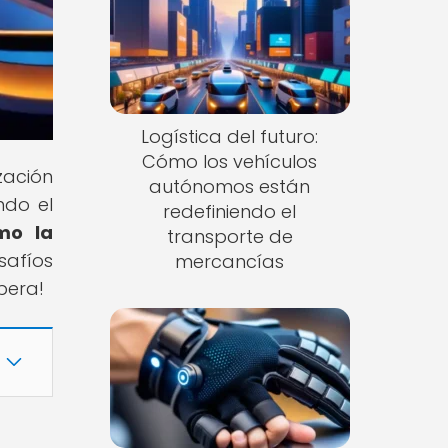
Logística del futuro:
Cómo los vehículos
zación
autónomos están
ndo el
redefiniendo el
mo la
transporte de
safíos
mercancías
pera!