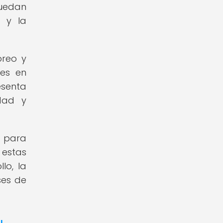
puedan
d y la
oreo y
nes en
esenta
idad y
l para
 estas
lo, la
ses de