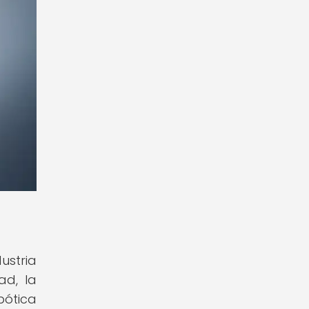
ustria
ad, la
bótica