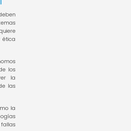
l
 deben
temas
quiere
 ética
ónomos
de los
ver la
de las
omo la
logías
fallas