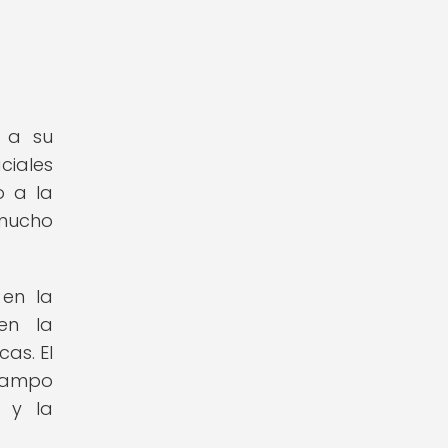
o a su
ciales
o a la
 mucho
 en la
 en la
as. El
campo
l y la