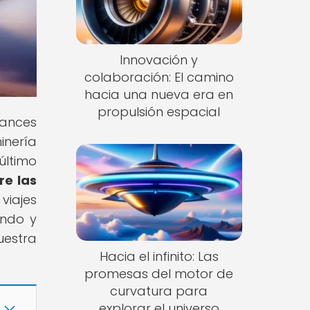
Innovación y
colaboración: El camino
hacia una nueva era en
propulsión espacial
vances
inería
último
re las
viajes
ando y
uestra
Hacia el infinito: Las
promesas del motor de
curvatura para
explorar el universo