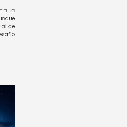
cia la
Aunque
ial de
esafío