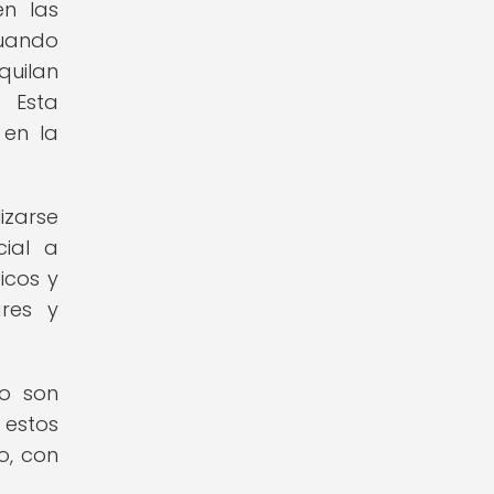
en las
Cuando
quilan
 Esta
 en la
izarse
ial a
icos y
ares y
to son
 estos
o, con