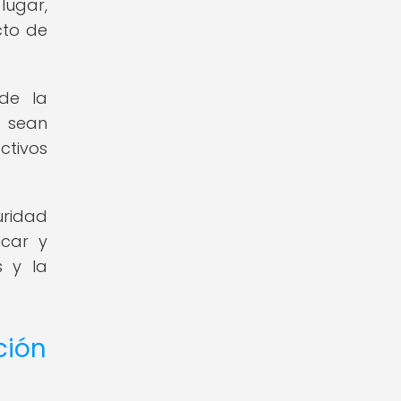
lugar,
cto de
de la
e sean
ctivos
uridad
icar y
s y la
ción