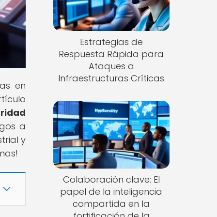
Estrategias de
Respuesta Rápida para
Ataques a
Infraestructuras Críticas
tas en
tículo
uridad
sgos a
rial y
mas!
Colaboración clave: El
papel de la inteligencia
compartida en la
fortificación de la