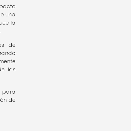
mpacto
de una
uce la
.
tes de
omando
amente
de las
l para
ión de