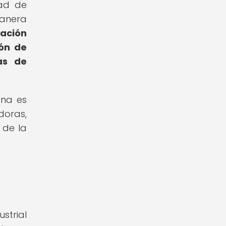
dad de
manera
tación
ión de
as de
ana es
doras,
 de la
strial