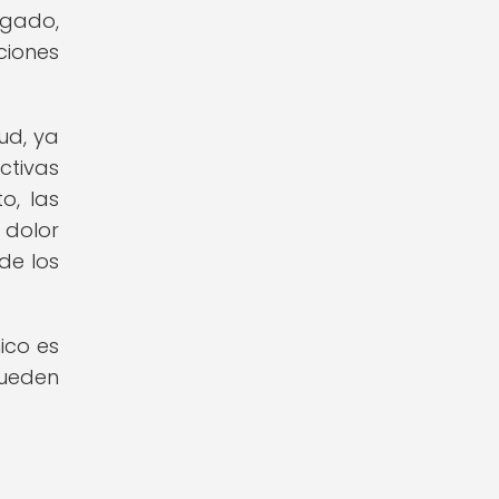
ngado,
ciones
ud, ya
ctivas
o, las
 dolor
de los
ico es
pueden