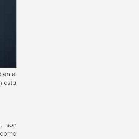
 en el
n esta
a, son
, como