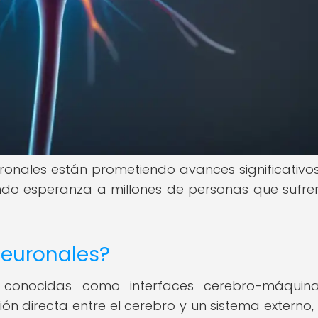
onales están prometiendo avances significativos
ando esperanza a millones de personas que sufre
neuronales?
n conocidas como interfaces cerebro-máquin
ión directa entre el cerebro y un sistema externo