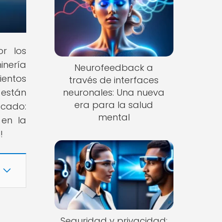
or los
inería
Neurofeedback a
ientos
través de interfaces
están
neuronales: Una nueva
era para la salud
acado:
mental
 en la
!
Seguridad y privacidad: