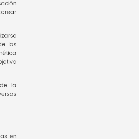
cación
torear
izarse
de las
nética
jetivo
 de la
ersas
nas en