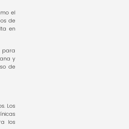
omo el
pos de
lta en
s para
rana y
eso de
s. Los
ínicas
ra los