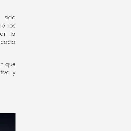
 sido
de los
zar la
icacia
en que
tiva y