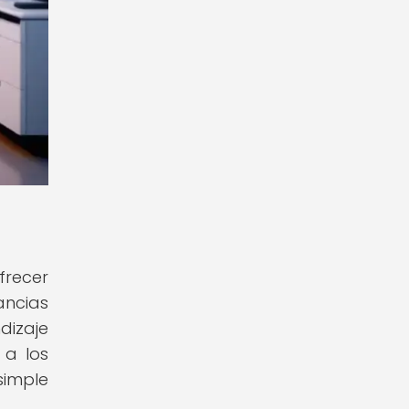
frecer
ancias
izaje
 a los
simple