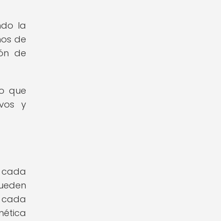
ndo la
mos de
ión de
no que
ivos y
a cada
pueden
a cada
nética