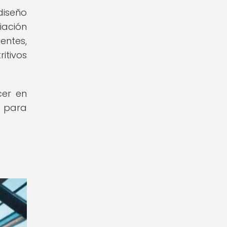
diseño
iación
entes,
itivos
cer en
r para