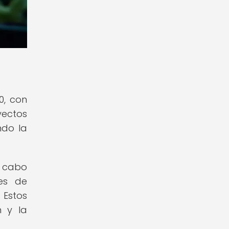
0, con
yectos
ndo la
a cabo
nes de
 Estos
n y la