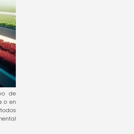
ivo de
a o en
étodos
mental