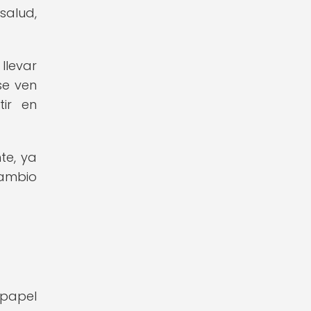
salud,
llevar
se ven
tir en
te, ya
cambio
a
 papel