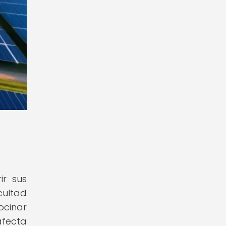
ir sus
cultad
ocinar
afecta