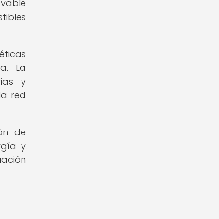
ovable
tibles
éticas
a. La
rias y
la red
ión de
gía y
uación