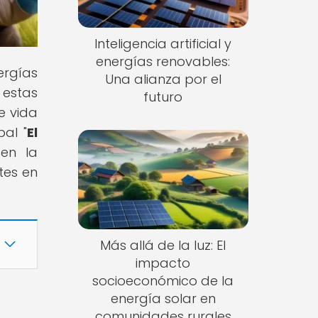
Inteligencia artificial y
energías renovables:
ergías
Una alianza por el
 estas
futuro
e vida
al "
El
 en la
tes en
Más allá de la luz: El
impacto
socioeconómico de la
energía solar en
comunidades rurales