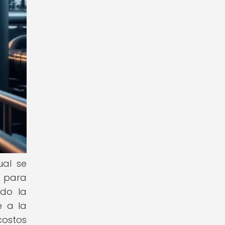
ual se
s para
ndo la
e a la
costos