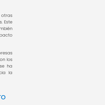
 otras
. Este
ambién
mpacto
presas
on los
 se ha
cia la
ro