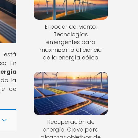
El poder del viento:
Tecnologías
emergentes para
maximizar la eficiencia
a está
de la energía eólica
so. En
nergía
ndo la
je de
Recuperación de
energía: Clave para
alcanzar objetivos de