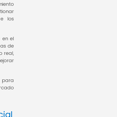
miento
tionar
de los
 en el
tas de
 real,
ejorar
o para
ercado
cial