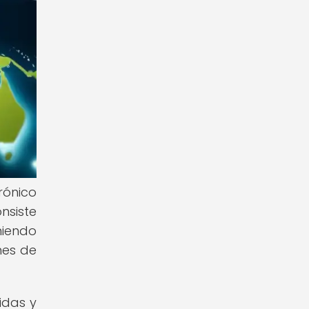
rónico
nsiste
niendo
nes de
idas y