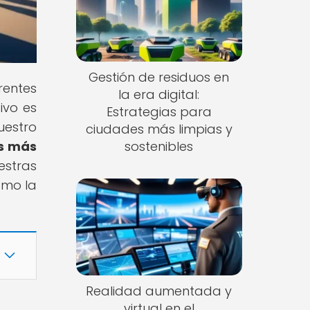
Gestión de residuos en
rentes
la era digital:
ivo es
Estrategias para
uestro
ciudades más limpias y
es más
sostenibles
estras
ómo la
Realidad aumentada y
virtual en el