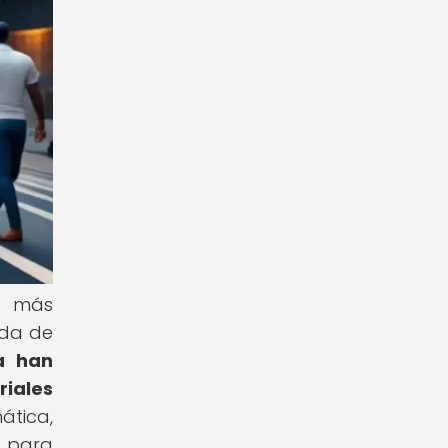
os más
ida de
a han
iales
ática,
s para