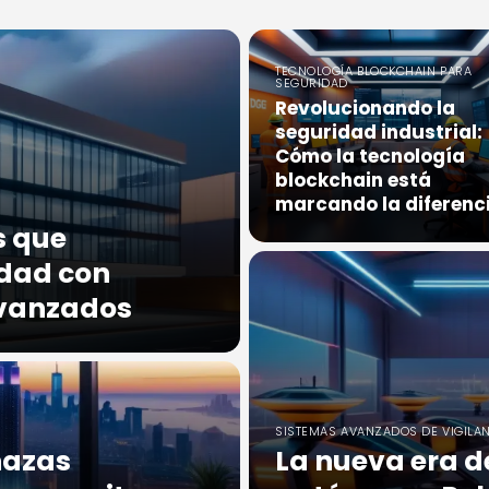
TECNOLOGÍA BLOCKCHAIN PARA
SEGURIDAD
Revolucionando la
seguridad industrial:
Cómo la tecnología
blockchain está
marcando la diferenc
s que
idad con
avanzados
SISTEMAS AVANZADOS DE VIGILA
nazas
La nueva era de