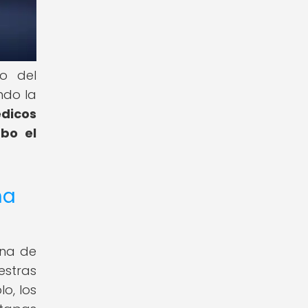
o del
ndo la
édicos
abo el
na
ana de
estras
o, los