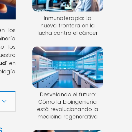
Inmunoterapia: La
nueva frontera en la
en los
lucha contra el cáncer
inería
mo los
uestro
lud
" en
ología
Desvelando el futuro:
Cómo la bioingeniería
está revolucionando la
medicina regenerativa
s