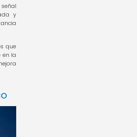
 señal
cada y
tancia
os que
 en la
mejora
co