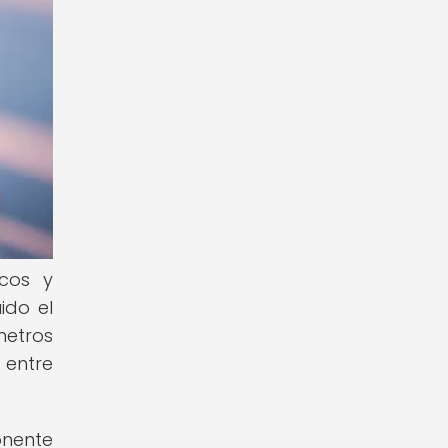
icos y
ido el
metros
 entre
onente