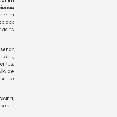
ral en
iones
nismos
ógicos
idades
iseñar
zadas,
entos.
llo de
les de
icina,
salud