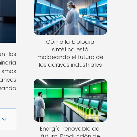
Cómo la biología
sintética está
en los
moldeando el futuro de
inería
los aditivos industriales
nismos
vances
rmando
Energía renovable del
futuro: Producción de