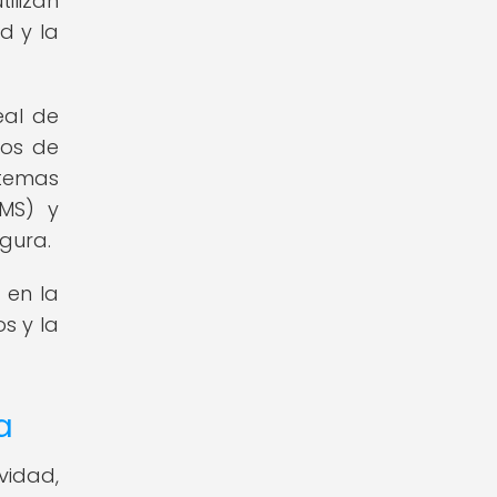
ilizan
d y la
eal de
sos de
stemas
IMS) y
gura.
 en la
s y la
a
vidad,