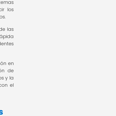
stemas
ir los
os.
de las
rápida
dentes
ión en
ión de
s y la
con el
s